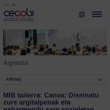
ES
EU
Agenda
Filtratu
MIB tailerra: Canva: Diseinatu
zure argitalpenak eta
nabarmendu sare sozialetan