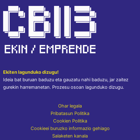
Ekiten lagunduko dizugu!
Ideia bat buruan baduzu eta gauzatu nahi baduzu, jar zaitez
gurekin harremanetan. Prozesu osoan lagunduko dizugu.
Ohar legala
Pribatasun Politika
Cookien Politika
Cookieei buruzko informazio gehiago
Salaketen kanala