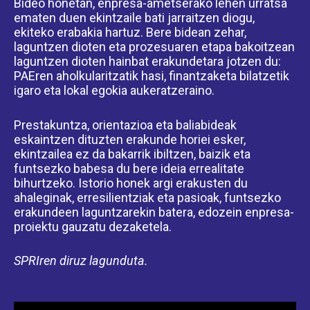
Bideo honetan, enpresa-ametserako lehen urratsa
ematen duen ekintzaile bati jarraitzen diogu,
ekiteko erabakia hartuz. Bere bidean zehar,
laguntzen dioten eta prozesuaren etapa bakoitzean
laguntzen dioten hainbat erakundetara jotzen du:
PAEren aholkularitzatik hasi, finantzaketa bilatzetik
igaro eta lokal egokia aukeratzeraino.
Prestakuntza, orientazioa eta baliabideak
eskaintzen dituzten erakunde horiei esker,
ekintzailea ez da bakarrik ibiltzen, baizik eta
funtsezko babesa du bere ideia errealitate
bihurtzeko. Istorio honek argi erakusten du
ahaleginak, erresilientziak eta pasioak, funtsezko
erakundeen laguntzarekin batera, edozein enpresa-
proiektu gauzatu dezaketela.
SPRIren diruz lagunduta.