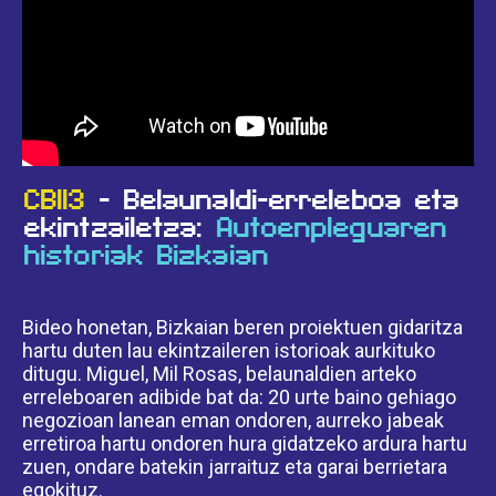
CB113
- Belaunaldi-erreleboa eta
ekintzailetza:
Autoenpleguaren
historiak Bizkaian
Bideo honetan, Bizkaian beren proiektuen gidaritza
hartu duten lau ekintzaileren istorioak aurkituko
ditugu. Miguel, Mil Rosas, belaunaldien arteko
erreleboaren adibide bat da: 20 urte baino gehiago
negozioan lanean eman ondoren, aurreko jabeak
erretiroa hartu ondoren hura gidatzeko ardura hartu
zuen, ondare batekin jarraituz eta garai berrietara
egokituz.