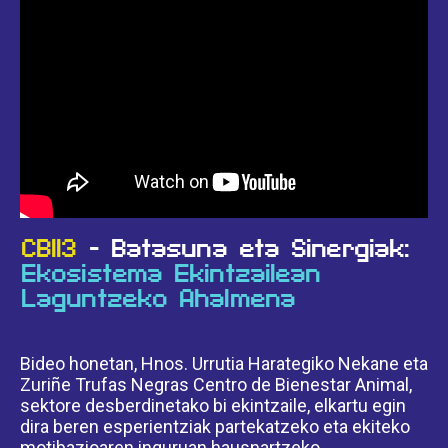
CB113
- Batasuna eta Sinergiak:
Ekosistema Ekintzailean
Laguntzeko Ahalmena
Bideo honetan, Hnos. Urrutia Harategiko Nekane eta
Zuriñe Trufas Negras Centro de Bienestar Animal,
sektore desberdinetako bi ekintzaile, elkartu egin
dira beren esperientziak partekatzeko eta ekiteko
motibazioaren inguruan hausnartzeko.