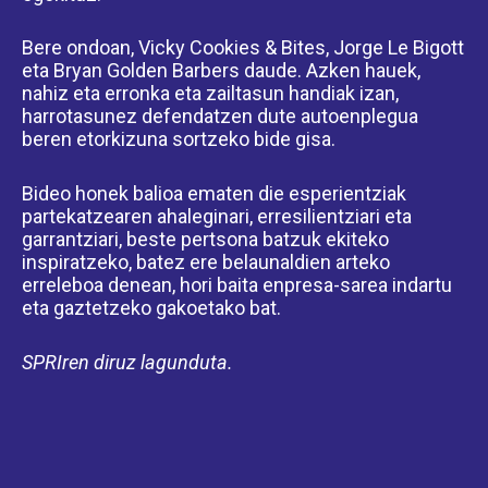
Bere ondoan, Vicky Cookies & Bites, Jorge Le Bigott
eta Bryan Golden Barbers daude. Azken hauek,
nahiz eta erronka eta zailtasun handiak izan,
harrotasunez defendatzen dute autoenplegua
beren etorkizuna sortzeko bide gisa.
Bideo honek balioa ematen die esperientziak
partekatzearen ahaleginari, erresilientziari eta
garrantziari, beste pertsona batzuk ekiteko
inspiratzeko, batez ere belaunaldien arteko
erreleboa denean, hori baita enpresa-sarea indartu
eta gaztetzeko gakoetako bat.
SPRIren diruz lagunduta.