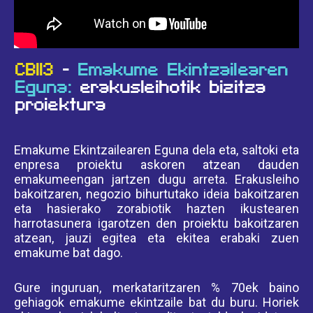
CB113
-
Emakume Ekintzailearen
Eguna:
erakusleihotik bizitza
proiektura
Emakume Ekintzailearen Eguna dela eta, saltoki eta
enpresa proiektu askoren atzean dauden
emakumeengan jartzen dugu arreta. Erakusleiho
bakoitzaren, negozio bihurtutako ideia bakoitzaren
eta hasierako zorabiotik hazten ikustearen
harrotasunera igarotzen den proiektu bakoitzaren
atzean, jauzi egitea eta ekitea erabaki zuen
emakume bat dago.
Gure inguruan, merkataritzaren % 70ek baino
gehiagok emakume ekintzaile bat du buru. Horiek