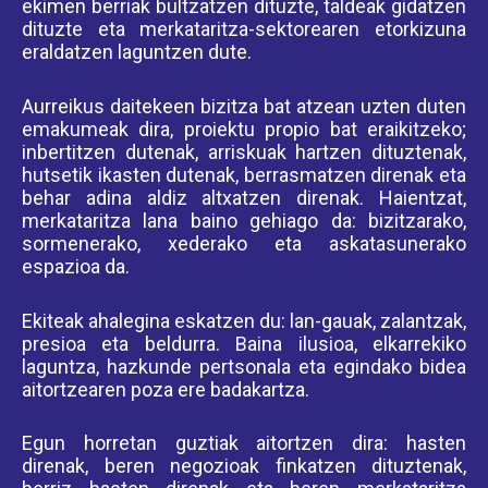
ekimen berriak bultzatzen dituzte, taldeak gidatzen
dituzte eta merkataritza-sektorearen etorkizuna
eraldatzen laguntzen dute.
Aurreikus daitekeen bizitza bat atzean uzten duten
emakumeak dira, proiektu propio bat eraikitzeko;
inbertitzen dutenak, arriskuak hartzen dituztenak,
hutsetik ikasten dutenak, berrasmatzen direnak eta
behar adina aldiz altxatzen direnak. Haientzat,
merkataritza lana baino gehiago da: bizitzarako,
sormenerako, xederako eta askatasunerako
espazioa da.
Ekiteak ahalegina eskatzen du: lan-gauak, zalantzak,
presioa eta beldurra. Baina ilusioa, elkarrekiko
laguntza, hazkunde pertsonala eta egindako bidea
aitortzearen poza ere badakartza.
Egun horretan guztiak aitortzen dira: hasten
direnak, beren negozioak finkatzen dituztenak,