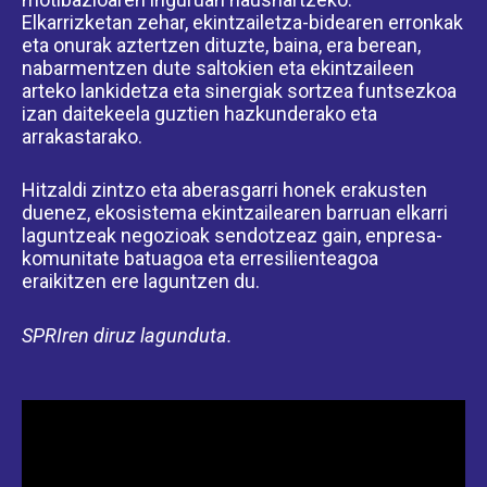
Elkarrizketan zehar, ekintzailetza-bidearen erronkak
eta onurak aztertzen dituzte, baina, era berean,
nabarmentzen dute saltokien eta ekintzaileen
arteko lankidetza eta sinergiak sortzea funtsezkoa
izan daitekeela guztien hazkunderako eta
arrakastarako.
Hitzaldi zintzo eta aberasgarri honek erakusten
duenez, ekosistema ekintzailearen barruan elkarri
laguntzeak negozioak sendotzeaz gain, enpresa-
komunitate batuagoa eta erresilienteagoa
eraikitzen ere laguntzen du.
SPRIren diruz lagunduta.