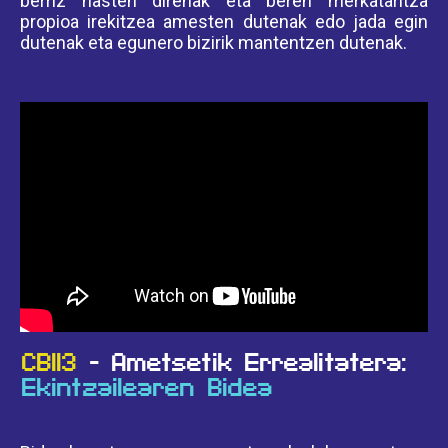
berriz hasten direnak eta beren merkataritza
propioa irekitzea amesten dutenak edo jada egin
dutenak eta egunero bizirik mantentzen dutenak.
CB113
- Ametsetik Errealitatera:
Ekintzailearen Bidea